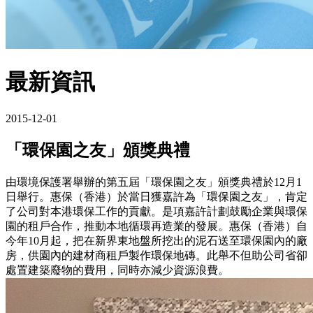
最新資訊
2015-12-01
「環保園之友」頒獎典禮
由環境保護署舉辦的第五屆「環保園之友」頒獎典禮於12月1
日舉行。惠保（香港）於當日獲嘉許為「環保園之友」，肯定
了公司對本港環保工作的貢獻。是項嘉許計劃鼓勵企業與環保
園的租戶合作，推動本地循環再造業的發展。惠保（香港）自
今年10月起，把在新界東地盤所挖出的泥石送至環保園內的廠
房，供園內的建材商租戶製作環保地磚。此舉不但助公司省卻
處置建築廢物的費用，同時亦減少資源浪費。