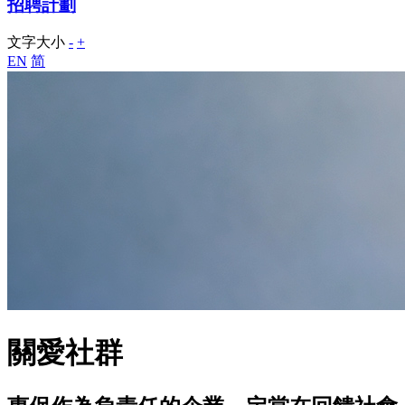
招聘計劃
文字大小
-
+
EN
简
關愛社群