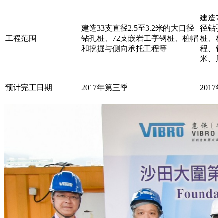
建造7
建造33支直径2.5至3.2米的大口径
径钻
工程范围
钻孔桩、72支嵌岩工字钢桩、桩帽
桩、
和挖掘与侧向承托工程等
程、
米、
预计完工日期
2017年第三季
201