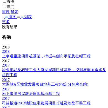
香港
澳门
重设
确定
缩图
列表
更多
没有结果
香港
2018
2018
上乡道重建项目桩基础，挖掘与侧向承拓及桩帽工程
2017
2017
骏业街43及45號工业大厦发展项目桩基础，挖掘与侧向承拓及
桩帽工程
2017
大围站A区物业发展项目地基工程(指定分包商合约)
2017
禾上墩街房屋署居屋地盘地基工程
2017
司徒拔道8963地段住宅发展项目打桩及地盘平整工程
2017