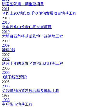
明爱医院第二期重建项目
2011
马鞍山206地段落禾沙住宅发展项目地基工程
2010
2010
北角丹拿山长者住宅发展项目
2010
大埔白石角椿基础及地下连续墙工程
2009
2009
溱岸8號
2007
2007
延续十年的葵青区防治山泥倾泻工程
2006
2006
9號干线荃湾段
2005
2005
尖沙嘴河內道发展地基及地库工程
1938
1938
中环街市地基工程