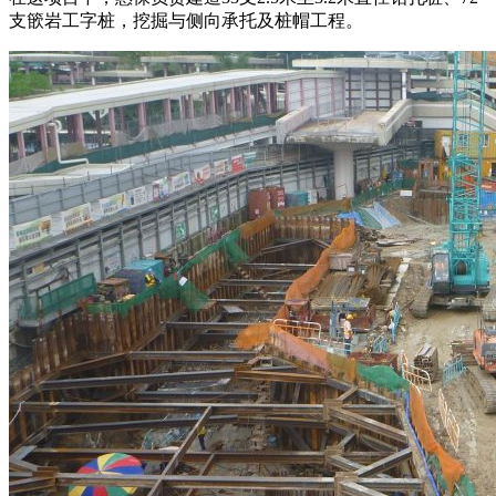
支篏岩工字桩，挖掘与侧向承托及桩帽工程。